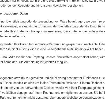
gegen nur erhoben, wenn Sie uns diese freiwillig mitteilen. Dies kann etwa
oder bei der Registrierung für unseren Newsletter geschehen.
nenbezogener Daten
iner Dienstleistung oder der Zusendung von Ware beauftragen, werden Ihre p
it verwendet, wie es für die Erbringung der Dienstleistung oder die Durchführ
tergabe Ihrer Daten an Transportunternehmen, Kreditunternehmen oder andere 
te Service-Dienste.
ung werden Ihre Daten für die weitere Verwendung gesperrt und nach Ablauf der
ern Sie nicht ausdrücklich in eine weitergehende Nutzung eingewilligt haben.
 E-Mail-Adresse für den Empfang unseres Newsletters angemeldet haben, wir
ter abmelden. Die Abmeldung ist jederzeit möglich.
ngebotes attraktiv zu gestalten und die Nutzung bestimmter Funktionen zu e
es“. Dabei handelt es sich um kleine Textdateien, welche auf Ihrem Rechner
isten der von uns verwendeten Cookies wieder von Ihrer Festplatte gelöscht 
“ verbleiben dagegen auf Ihrem Rechner und ermöglichen es uns so, Sie bei
 Partnerunternehmen nicht gestattet, über unsere Website personenbezogene 