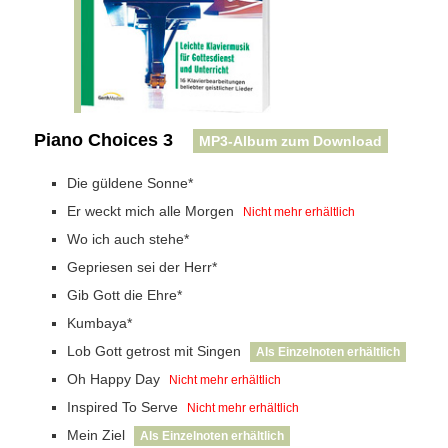
Piano Choices 3
MP3-Album zum Download
Die güldene Sonne*
Er weckt mich alle Morgen
Nicht mehr erhältlich
Wo ich auch stehe*
Gepriesen sei der Herr*
Gib Gott die Ehre*
Kumbaya*
Lob Gott getrost mit Singen
Als Einzelnoten erhältlich
Oh Happy Day
Nicht mehr erhältlich
Inspired To Serve
Nicht mehr erhältlich
Mein Ziel
Als Einzelnoten erhältlich