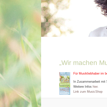
„Wir machen Mu
Für Musikliebhaber im be
In Zusammenarbeit mit 
Weitere Infos
hier
.
Link zum MusicShop