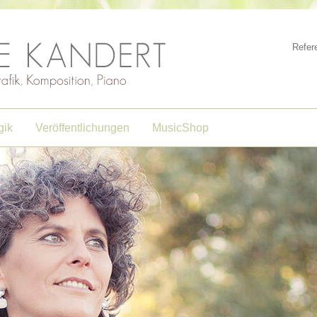
Refer
gik
Veröffentlichungen
MusicShop